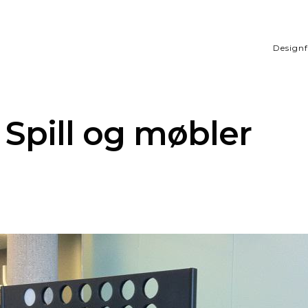
Designf
 Spill og møbler