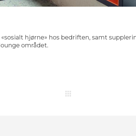
i «sosialt hjørne» hos bedriften, samt suppleri
lounge området.