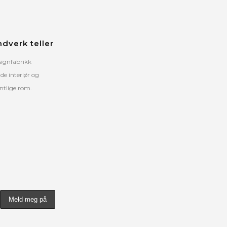
ndverk teller
signfabrikk
e interiør og
entlige rom.