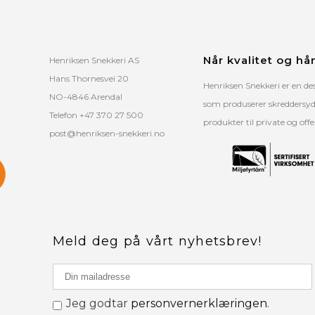
Når kvalitet og hå
Henriksen Snekkeri AS
Hans Thornesvei 20
Henriksen Snekkeri er en de
NO-4846 Arendal
som produserer skreddersydd
Telefon +47 370 27 500
produkter til private og off
post@henriksen-snekkeri.no
Meld deg på vårt nyhetsbrev!
Jeg godtar
personvernerklæringen
.