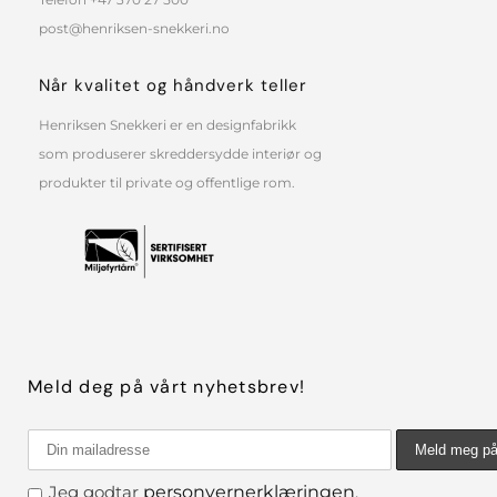
post@henriksen-snekkeri.no
Når kvalitet og håndverk teller
Henriksen Snekkeri er en designfabrikk
som produserer skreddersydde interiør og
produkter til private og offentlige rom.
Meld deg på vårt nyhetsbrev!
Jeg godtar
personvernerklæringen
.