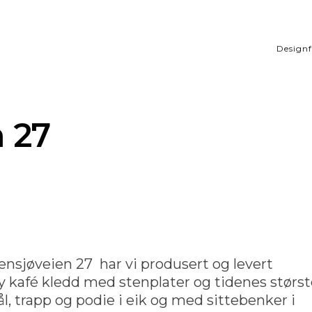
Designf
 27
nsjøveien 27 har vi produsert og levert
ny kafé kledd med stenplater og tidenes størs
l, trapp og podie i eik og med sittebenker i