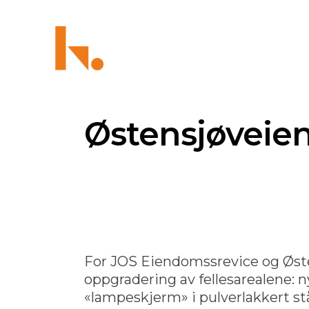
Østensjøveien
For JOS Eiendomssrevice og Øste
oppgradering av fellesarealene: 
«lampeskjerm» i pulverlakkert stå