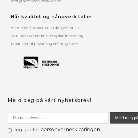
post@henriksen-snekkeri.no
Når kvalitet og håndverk teller
Henriksen Snekkeri er en designfabrikk
som produserer skreddersydde interiør og
produkter til private og offentlige rom.
Meld deg på vårt nyhetsbrev!
Jeg godtar
personvernerklæringen
.